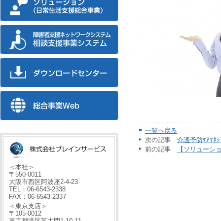
一覧へ戻る
次の記事
介護予防ｹｱﾏﾈ
前の記事
【ソリューシ
＜本社＞
〒550-0011
大阪市西区阿波座2-4-23
TEL：06-6543-2338
FAX：06-6543-2337
＜東京支店＞
〒105-0012
東京都港区芝大門1-10-11