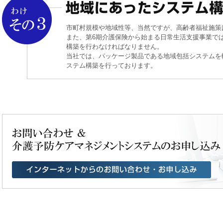
2019.11.20
年末年始休業日のお知らせ
市町村規模や地域性等、当然ですが、高齢者福祉施策
また、第6期介護保険から始まる日常生活支援事業で
2019.09.24
「第2回 地域包括ケアEXPO [東京]」(2019/10/23
構築を行わなければなりません。
当社では、パッケージ製品である地域包括システムを
2019.04.05
ステム構築を行っております。
2019年ゴールデンウィーク期間中のサポートセンタ
2018.12.18
年末年始休業日のお知らせ
2018.10.17
総合事業WebのID発行申請書（サービス提供事業者
2018.10.15
総合事業Web説明会資料（枚方市サービス提供事業
2018.10.15
総合事業Web説明会資料（枚方市居宅介護支援事業
2018.10.15
総合事業Web操作説明書（枚方市サービス提供事業
2018.09.25
総合事業Web操作説明書（枚方市居宅介護支援事業