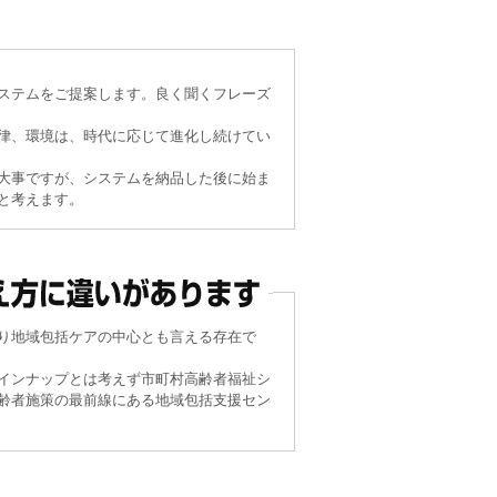
ー臨時営業についてのお知らせ
ステムをご提案します。良く聞くフレーズ
律、環境は、時代に応じて進化し続けてい
の無償提供を開始しました
大事ですが、システムを納品した後に始ま
と考えます。
ついて
一部地域解除）に伴う弊社対応について
期間延長）への弊社対応について
り地域包括ケアの中心とも言える存在で
インナップとは考えず市町村高齢者福祉シ
ター臨時営業日（日程追加）のお知らせ
齢者施策の最前線にある地域包括支援セン
ー臨時営業についてのお知らせ
への弊社対応について