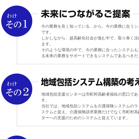
2021.03.29
2021年ゴールデンウィーク期間中のサポートセンタ
2020.12.28
東京支店移転のお知らせ
今の業務を良く知っている…から、今の業務に合うシ
です。
2020.12.02
年末年始休業日のお知らせ
しかしながら、超高齢化社会が進む中で、取り巻く法
ます。
2020.07.22
地域包括支援センター向け・総合事業Webシステム
そのような環境の中で、今の業務に合ったシステムも
る未来の業務をサポートできるシステムであるべきだ
2020.05.28
政府による緊急事態宣言の解除に伴う当社の対応に
2020.05.22
新型コロナウィルス感染対策に伴う緊急事態宣言（
2020.05.06
新型コロナウィルス感染対策に伴う緊急事態宣言（
地域包括支援センターは市町村高齢者福祉の窓口であ
す。
当社では、地域包括システムを介護保険システムのラ
2020.05.02
2020年ゴールデンウィーク期間中のサポートセン
ステムと捉え、介護保険請求業務だけでなく市町村高
ターへの支援のためのシステムと捉えています。
2020.04.28
2020年ゴールデンウィーク期間中のサポートセンタ
2020.04.10
新型コロナウィルス感染対策に伴った緊急事態宣言