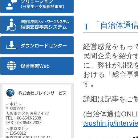
「自治体通信
経営感覚をもっ
民間企業を紹介する
に、弊社が開発
おける「総合事
す。
詳細は記事をご
＜本社＞
〒550-0011
(自治体通信ONL
大阪市西区阿波座2-4-23
TEL：06-6543-2338
tsushin.jp/intervi
FAX：06-6543-2337
＜東京支店＞
〒105-0012
東京都港区芝大門1-10-11