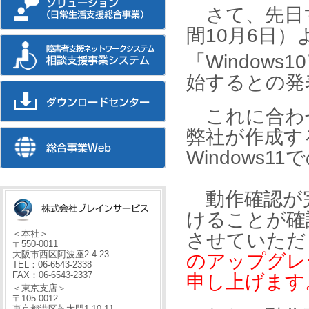
さて、先日マ
間10月6日）
「Windows10
始するとの発
これに合わ
弊社が作成す
Windows
動作確認が
けることが確
＜本社＞
させていただ
〒550-0011
大阪市西区阿波座2-4-23
のアップグレ
TEL：06-6543-2338
FAX：06-6543-2337
申し上げます
＜東京支店＞
〒105-0012
東京都港区芝大門1-10-11