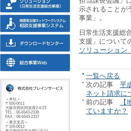
担当課長会議」
示されることが
事業」。
日常生活支援総
支援」について
ソリューション
一覧へ戻る
次の記事
平
ネット請求に
＜本社＞
前の記事
【
〒550-0011
大阪市西区阿波座2-4-23
ていますか？
TEL：06-6543-2338
FAX：06-6543-2337
＜東京支店＞
〒105-0012
東京都港区芝大門1-10-11