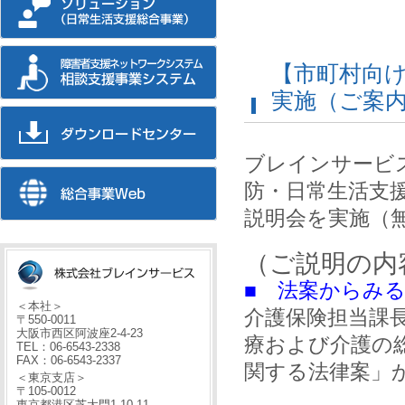
【市町村向
実施（ご案
ブレインサービ
防・日常生活支
説明会を実施（
（ご説明の内
■ 法案からみ
＜本社＞
介護保険担当課
〒550-0011
大阪市西区阿波座2-4-23
療および介護の
TEL：06-6543-2338
FAX：06-6543-2337
関する法律案」
＜東京支店＞
〒105-0012
東京都港区芝大門1-10-11