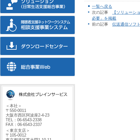
一覧へ戻る
次の記事
【ソリューショ
必要」を掲載
前の記事
伝送通信ソフト
＜本社＞
〒550-0011
大阪市西区阿波座2-4-23
TEL：06-6543-2338
FAX：06-6543-2337
＜東京支店＞
〒105-0012
東京都港区芝大門1-10-11