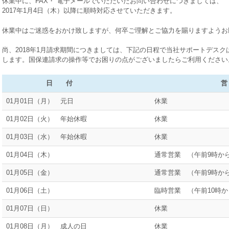
休業中に、FAX・ 電子メールでいただいたお問い合わせにつきましては、
2017年1月4日（木）以降に順時対応させていただきます。
休業中はご迷惑をおかけ致しますが、何卒ご理解とご協力を賜りますようお
尚、2018年1月請求期間につきましては、下記の日程で当社サポートデス
します。国保連請求の操作等でお困りの点がございましたらご利用ください
日 付
営 業 
01月01日（月） 元日
休業
01月02日（火） 年始休暇
休業
01月03日（水） 年始休暇
休業
01月04日（木）
通常営業 （午前9時から
01月05日（金）
通常営業 （午前9時から
01月06日（土）
臨時営業 （午前10時か
01月07日（日）
休業
01月08日（月） 成人の日
休業