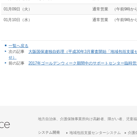
01月09日（火）
通常営業 （午前9時から
01月10日（水）
通常営業 （午前9時から
一覧へ戻る
次の記事
大阪国保連独自処理（平成30年3月審査開始「地域包括支援
せ）
前の記事
2017年ゴールデンウィーク期間中のサポートセンター臨時
地方自治体、介護保険事業所向け高齢者、障がい者、児童福
システム開発
地域包括支援センターシステム
介護