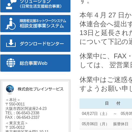
す。
本年４月 27 
体連合会へ提出
13日と延長さ
について下記の
休業中に、FAX
しては、 翌営
休業中はご迷惑
すようお願い申
＜本社＞
日 付
〒550-0011
大阪市西区阿波座2-4-23
TEL：06-6543-2338
04月27日（土） ～ 05月
FAX：06-6543-2337
＜東京支店＞
05月06日（月） 振替休日
〒105-0012
東京都港区芝大門1-10-11