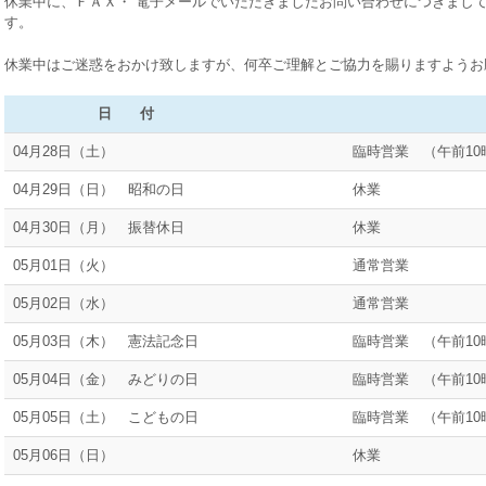
休業中に、ＦＡＸ・ 電子メールでいただきましたお問い合わせにつきまして
す。
休業中はご迷惑をおかけ致しますが、何卒ご理解とご協力を賜りますようお
日 付
営 業
04月28日（土）
臨時営業 （午前10
04月29日（日） 昭和の日
休業
04月30日（月） 振替休日
休業
05月01日（火）
通常営業
05月02日（水）
通常営業
05月03日（木） 憲法記念日
臨時営業 （午前10
05月04日（金） みどりの日
臨時営業 （午前10
05月05日（土） こどもの日
臨時営業 （午前10
05月06日（日）
休業