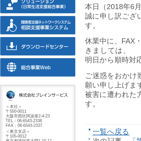
本日（2018年
誠に申し訳ござ
す。
休業中に、FAX
きましては、
明日から順時対
ご迷惑をおかけ
願い申し上げま
被害に遭われた
す。
＜本社＞
〒550-0011
大阪市西区阿波座2-4-23
TEL：06-6543-2338
FAX：06-6543-2337
一覧へ戻る
＜東京支店＞
〒105-0012
次の記事
「
東京都港区芝大門1-10-11