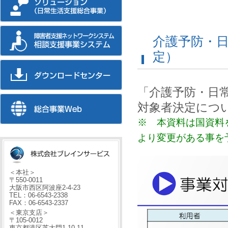
介護予防・
定）
「介護予防・日
対象者決定につ
※ 本資料は国資料
より変更がある事を
＜本社＞
〒550-0011
大阪市西区阿波座2-4-23
TEL：06-6543-2338
FAX：06-6543-2337
＜東京支店＞
〒105-0012
東京都港区芝大門1-10-11