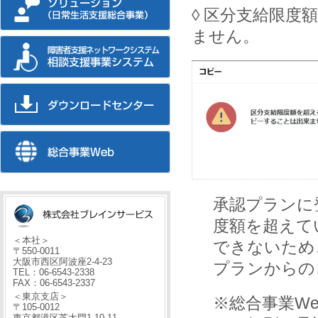
◊ 区分支給限
ません。
承認プランに
度額を超えて
＜本社＞
できないため、
〒550-0011
大阪市西区阿波座2-4-23
プランからの
TEL：06-6543-2338
FAX：06-6543-2337
＜東京支店＞
※総合事業W
〒105-0012
東京都港区芝大門1-10-11