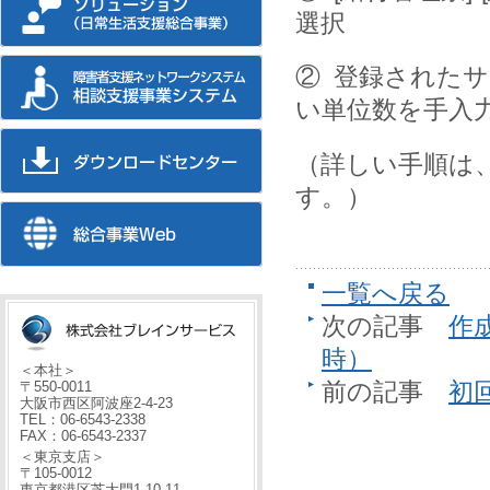
選択
② 登録されたサ
い単位数を手入
（詳しい手順は、
す。）
一覧へ戻る
次の記事
作
時）
＜本社＞
前の記事
初
〒550-0011
大阪市西区阿波座2-4-23
TEL：06-6543-2338
FAX：06-6543-2337
＜東京支店＞
〒105-0012
東京都港区芝大門1-10-11