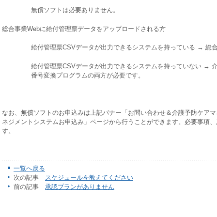
無償ソフトは必要ありません。
総合事業Webに給付管理票データをアップロードされる方
給付管理票CSVデータが出力できるシステムを持っている → 
給付管理票CSVデータが出力できるシステムを持っていない →
番号変換プログラムの両方が必要です。
なお、無償ソフトのお申込みは上記バナー「お問い合わせ＆介護予防ケアマ
ネジメントシステムお申込み」ページから行うことができます。必要事項、
す。
一覧へ戻る
次の記事
スケジュールを教えてください
前の記事
承認プランがありません