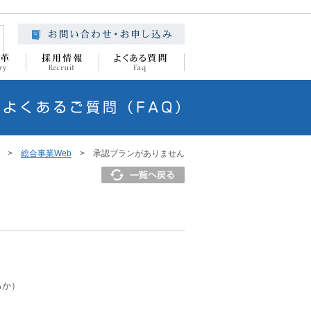
>
総合事業Web
> 承認プランがありません
るか）